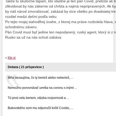
Takže tu skutočne tápam, kto vlastne je ten pán Covid, pretože ak by
zlikvidoval by nás zákerne od chrbta a najmä nepripravených. Ak by
by náš národ zmoralizovať, zakázal by síce všetko po dvadsiatej tret
rozdiel medzi deťmi podľa veku.
Po tejto mojej siahodlhej úvahe, z ktorej ma práve rozbolela hlava,
schodnému záveru.
Pán Covid musí byť jedine ten nepodarený, ruský agent, ktorý si z 
Rusko sa už na nás schuti zabáva.
«
Kto si
Debata ( 21 príspevkov )
Mňa nezaujíma, čo ty berieš alebo neberieš, ...
Nemožno porovnávať umrtia na coronu s inými ...
Tú prvú vetu beriem, otázka rozpornosti a ...
Bukovského som mu odporučil kvôli Covidu, ...