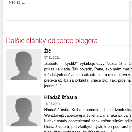
Neplač. ...
Ďalšie články od tohto blogera
Žlč
07.11.2021
„Zoberte im kyslík!“, vykrikujú davy. Nezaslúži si ž
prikazuje vláda. Tak povedz, Pane, ako mám mať r
v ľudských dušiach kúsok citu niet a miesto krvi v
preteká už iba zahorknutá, vriaca žlč. Tak, prosím,
jedom [...]
Hľadač šťastia
18.08.2021
Hľadač šťastia. Kniha z autorskej dielne dvoch sk
WenzlovejŠvábekovej a Juliena Dana, aká sa vám d
ľudské osudy poprepletané neskutočne silným odka
blúdia životom, pre všetkých tých, ktorí pod ťarchou