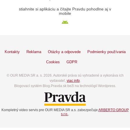
stiahnite si aplikáciu a čítajte Pravdu pohodlne aj v
mobile
Kontakty
Reklama
Otázky a odpovede
Podmienky používania
Cookies
GDPR
© OUR MEDIA SR a. s. 2026. Autorské práva sú vyhradené a vykonáva ich
vydavateľ,
viac info
.
Blogovací systém Blog.Pravda.sk beží na technológií Wordpress.
Kompletný video servis pre OUR MEDIA SR a.s. zabezpečuje
ARBERTO GROUP
s.r.o.
.