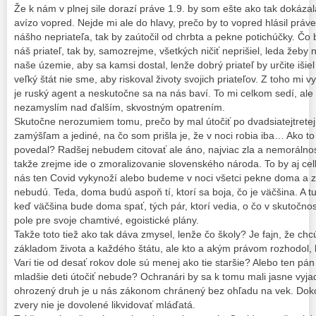
Že k nám v plnej sile dorazí práve 1.9. by som ešte ako tak dokázal
avízo vopred. Nejde mi ale do hlavy, prečo by to vopred hlásil práv
nášho nepriateľa, tak by zaútočil od chrbta a pekne potichúčky. Čo 
náš priateľ, tak by, samozrejme, všetkých ničiť neprišiel, leda žeby
naše územie, aby sa kamsi dostal, lenže dobrý priateľ by určite išie
veľký štát nie sme, aby riskoval životy svojich priateľov. Z toho mi 
je ruský agent a neskutočne sa na nás baví. To mi celkom sedí, ale
nezamyslím nad ďalším, skvostným opatrením.
Skutočne nerozumiem tomu, prečo by mal útočiť po dvadsiatejtretej
zamýšľam a jediné, na čo som prišla je, že v noci robia iba… Ako to
povedal? Radšej nebudem citovať ale áno, najviac zla a nemorálno
takže zrejme ide o zmoralizovanie slovenského národa. To by aj c
nás ten Covid vykynoží alebo budeme v noci všetci pekne doma a z
nebudú. Teda, doma budú aspoň tí, ktorí sa boja, čo je väčšina. A t
keď väčšina bude doma spať, tých pár, ktorí vedia, o čo v skutočno
pole pre svoje chamtivé, egoistické plány.
Takže toto tiež ako tak dáva zmysel, lenže čo školy? Je fajn, že chcú
základom života a každého štátu, ale kto a akým právom rozhodol, k
Vari tie od desať rokov dole sú menej ako tie staršie? Alebo ten pán 
mladšie deti útočiť nebude? Ochranári by sa k tomu mali jasne vyjad
ohrozený druh je u nás zákonom chránený bez ohľadu na vek. Dokon
zvery nie je dovolené likvidovať mláďatá.