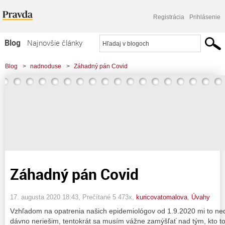
Registrácia
Prihlásenie
Blog
Najnovšie články
Najčítanejšie články
Blog
>
nadnoduse
>
Záhadný pán Covid
Najkomentovanejšie články
Zoznam blogov
Komerčné blogy
Záhadný pán Covid
17. augusta 2020 18:43
, Prečítané 5 473x,
kuricovatomalova
,
Úvahy
Vzhľadom na opatrenia našich epidemiológov od 1.9.2020 mi to ned
dávno neriešim, tentokrát sa musím vážne zamýšľať nad tým, kto to 