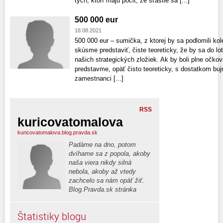
tých, ktorí majú pocit, že šťastie sa [...]
500 000 eur
18.08.2021
500 000 eur – sumička, z ktorej by sa podlomili ko
skúsme predstaviť, čiste teoreticky, že by sa do lot
našich strategických zložiek. Ak by boli plne očkova
predstavme, opäť čisto teoreticky, s dostatkom bujne
zamestnanci [...]
RSS
kuricovatomalova
kuricovatomalova.blog.pravda.sk
Padáme na dno, potom
dvíhame sa z popola, akoby
naša viera nikdy silná
nebola, akoby až vtedy
zachcelo sa nám opäť žiť.
Blog.Pravda.sk stránka
Štatistiky blogu