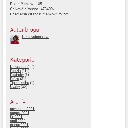
Počet článkov: 185
Celková čítanosť: 476409x
Priemerná čítanosť článkov: 2575x
Autor blogu
kuricovatomalova
Kategórie
Nezaradené
(4)
Poézia
(111)
Postrehy
(6)
Próza
(31)
Tip na knihu
(1)
Úvahy
(32)
Archív
november 2021
august 2021
júl 2021
apríl 2021
marec 2021